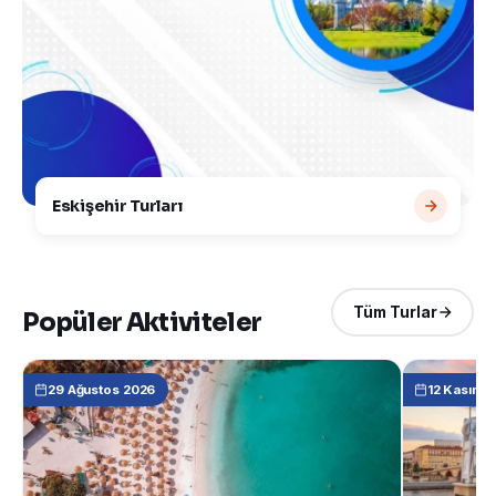
Eskişehir Turları
Tüm Turlar
Popüler Aktiviteler
29 Ağustos 2026
12 Kasım 