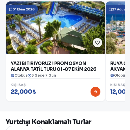
01 Ekim 2026
27 Ağusto
YAZI BİTİRİYORUZ ! PROMOSYON
RÜYA Gİ
ALANYA TATİL TURU 01-07 EKİM 2026
AKYAKA - DATÇ
2026
Otobüs
6 Gece 7 Gün
Otobüs
KIŞI BAŞI
KIŞI BAŞI
22,000 ₺
12,000
Yurtdışı Konaklamalı Turlar