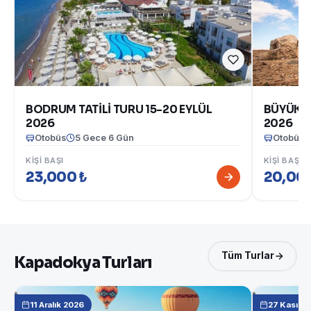
BODRUM TATİLİ TURU 15-20 EYLÜL
BÜYÜK G
2026
2026
Otobüs
5 Gece 6 Gün
Otobüs
KIŞI BAŞI
KIŞI BAŞI
23,000 ₺
20,000
Tüm Turlar
Kapadokya Turları
11 Aralık 2026
27 Kasım 