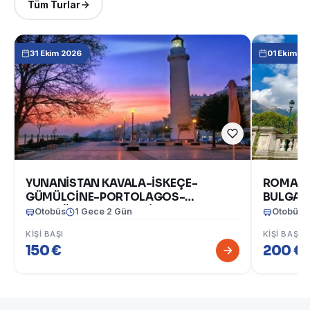
Tüm Turlar
31 Ekim 2026
01 Ekim 2
YUNANİSTAN KAVALA-İSKEÇE-
ROMANY
GÜMÜLCİNE-PORTOLAGOS-
BULGARİ
DEDEAĞAÇ TURU 31 EKİM-1 KASIM
Otobüs
1 Gece 2 Gün
Otobüs
2026
KIŞI BAŞI
KIŞI BAŞI
150 €
200 €
(1