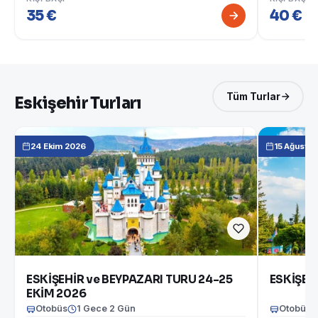
35 €
40 €
Tüm Turlar
Eskişehir Turları
24 Ekim 2026
15 Ağusto
ESKİŞEHİR ve BEYPAZARI TURU 24-25
ESKİŞEH
EKİM 2026
Otobüs
1 Gece 2 Gün
Otobüs