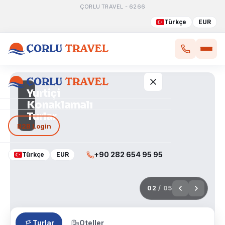
ÇORLU TRAVEL - 6266
Türkçe
EUR
Yurtiçi
Günübirlik
Turlar
Yurtiçi Turlar
B2B Login
Yurt Dışı Turlar
+90 282 654 95 95
Türkçe
EUR
Tur Takvimi
02
/ 05
Turlar
Oteller