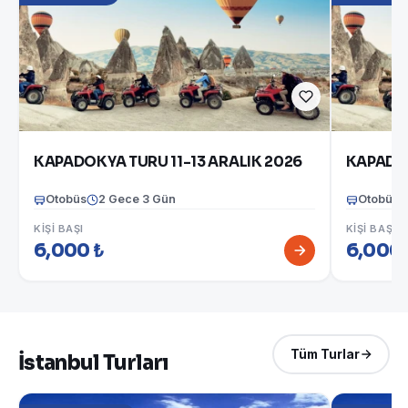
KAPADOKYA TURU 11-13 ARALIK 2026
KAPADOK
Otobüs
2 Gece 3 Gün
Otobüs
KIŞI BAŞI
KIŞI BAŞI
6,000 ₺
6,000 
Tüm Turlar
İstanbul Turları