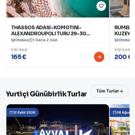
THASSOS ADASI-KOMOTINI-
RUMELİ`
ALEXANDROUPOLI TURU 29-30
KUZEY 
AĞUSTOS 2026
BULGARİ
Otobüs
1 Gece 2 Gün
Otobüs
2026)
KIŞI BAŞI
KIŞI BAŞI
165 €
200 €
(1
Tüm Turlar
Yurtiçi Günübirlik Turlar
12 Eylül 2026
08 Ağusto