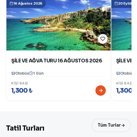
16 Ağustos 2026
20 Eylül 2
ŞİLE VE AĞVA TURU 16 AĞUSTOS 2026
Otobüs
1 Gün
Otobüs
KIŞI BAŞI
KIŞI BAŞI
1,300 ₺
1,300 
Tüm Turlar
Tatil Turları