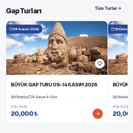
Tüm Turlar
Gap Turları
09 Kasım 2026
19 Ekim 2
BÜYÜK GAP TURU 09-14 KASIM 2026
BÜYÜK G
Otobüs
5 Gece 6 Gün
Otobüs
KIŞI BAŞI
KIŞI BAŞI
20,000 ₺
20,000