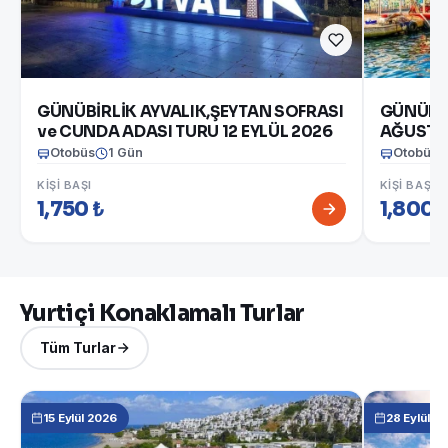
GÜNÜBİRLİK AYVALIK,ŞEYTAN SOFRASI
GÜNÜBİ
ve CUNDA ADASI TURU 12 EYLÜL 2026
AĞUSTO
Otobüs
1 Gün
Otobüs
KIŞI BAŞI
KIŞI BAŞI
1,750 ₺
1,800 
Yurtiçi Konaklamalı Turlar
Tüm Turlar
15 Eylül 2026
28 Eylül 2