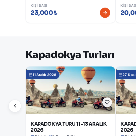
KIŞI BAŞI
KIŞI BAŞ
23,000 ₺
20,0
Kapadokya Turları
11 Aralık 2026
27 Kas
KAPADOKYA TURU 11-13 ARALIK
KAPAD
2026
2026