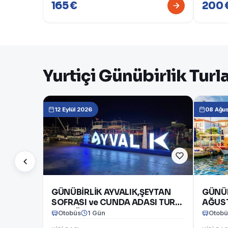
165 €
200 
Yurtiçi Günübirlik Turl
12 Eylül 2026
08 Ağu
GÜNÜBİRLİK AYVALIK,ŞEYTAN
GÜNÜB
SOFRASI ve CUNDA ADASI TURU
AĞUS
12 EYLÜL 2026
Otobüs
1 Gün
Otobü