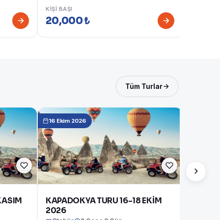
Otobüs
KIŞI BAŞI
20,000 ₺
KIŞI BAŞI
20,00
Tüm Turlar
16 Ekim 2026
KASIM
KAPADOKYA TURU 16-18 EKİM
2026