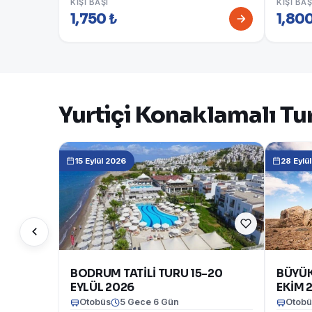
KIŞI BAŞI
KIŞI BAŞ
1,750 ₺
1,800
Yurtiçi Konaklamalı Tur
15 Eylül 2026
28 Eylü
BODRUM TATİLİ TURU 15-20
BÜYÜK
EYLÜL 2026
EKİM 
Otobüs
5 Gece 6 Gün
Otobü