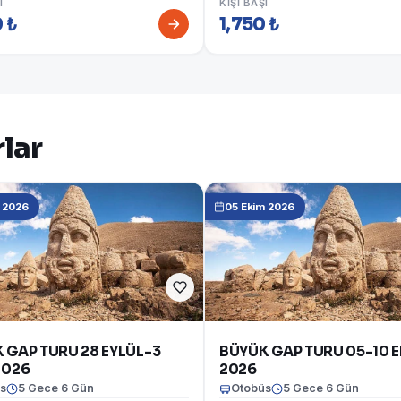
I
KIŞI BAŞI
 ₺
1,750 ₺
lar
l 2026
05 Ekim 2026
 GAP TURU 28 EYLÜL-3
BÜYÜK GAP TURU 05-10 
2026
2026
s
5 Gece 6 Gün
Otobüs
5 Gece 6 Gün