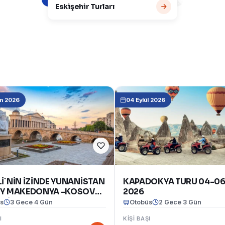
Eskişehir Turları
m 2026
04 Eylül 2026
İ`NİN İZİNDE YUNANİSTAN
KAPADOKYA TURU 04-06
Y MAKEDONYA -KOSOVA -
2026
RİSTAN TURU(12-15
s
3 Gece 4 Gün
Otobüs
2 Gece 3 Gün
 2026)
I
KIŞI BAŞI