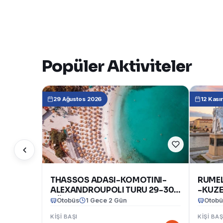
Popüler Aktiviteler
29 Ağustos 2026
12 Kası
THASSOS ADASI-KOMOTINI-
RUMEL
ALEXANDROUPOLI TURU 29-30
-KUZE
AĞUSTOS 2026
BULGA
Otobüs
1 Gece 2 Gün
Otobü
Kasım
KIŞI BAŞI
KIŞI BAŞ