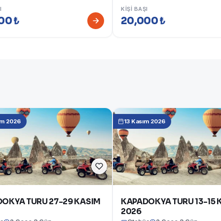
I
KIŞI BAŞI
00 ₺
20,000 ₺
ım 2026
13 Kasım 2026
OKYA TURU 27-29 KASIM
KAPADOKYA TURU 13-15 
2026