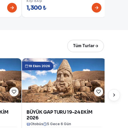
KIŞI BAŞI
1,300 ₺
KIŞI BAŞI
1,750 
Tüm Turlar
19 Ekim 2026
EKİM
BÜYÜK GAP TURU 19-24 EKİM
2026
Otobüs
5 Gece 6 Gün